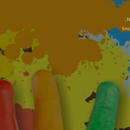
„
N
Sna