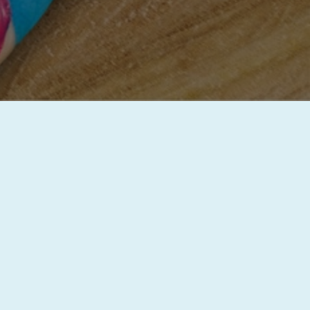
KTUALITY
ROJEKTY EU
odpora společného vzdělávání MŠ Trpín III