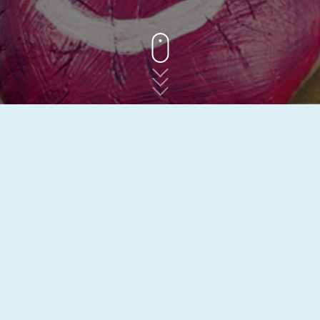
A
P
P