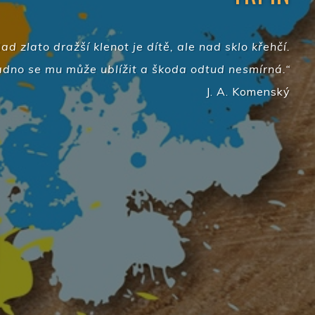
ad zlato dražší klenot je dítě, ale nad sklo křehčí.
dno se mu může ublížit a škoda odtud nesmírná.“
J. A. Komenský