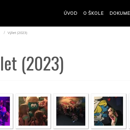
ÚVOD
O ŠKOLE
DOKUME
Výlet (2023)
ýlet (2023)