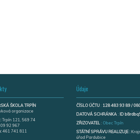
kty
Údaje
SKÁ ŠKOLA TRPÍN
ČÍSLO ÚČTU
:
128 483 93 89 / 08
vková organizace
DATOVÁ SCHRÁNKA
:
ID b8rdbq
O
:
Trpín 121, 569 74
ZŘIZOVATEL
:
Obec Trpín
09 92 967
:
461 741 811
STÁTNÍ SPRÁVU REALIZUJE :
Kraj
úřad Pardubice