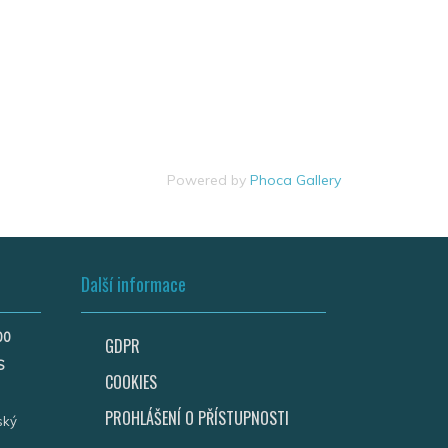
Powered by
Phoca Gallery
Další informace
00
GDPR
S
COOKIES
PROHLÁŠENÍ O PŘÍSTUPNOSTI
ský