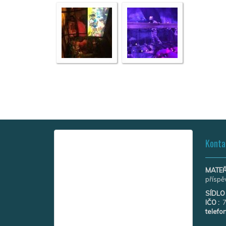
Konta
MATEŘ
příspě
SÍDL
IČO :
7
telefon