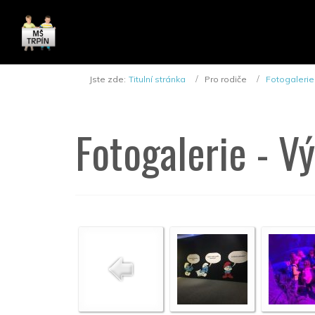
Jste zde:
Titulní stránka
Pro rodiče
Fotogalerie
Fotogalerie - V